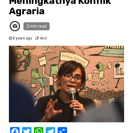
Meningkatnya Konflik
Agraria
2 min read
8 years ago
Akol
Facebook
Twitter
WhatsApp
Telegram
Share