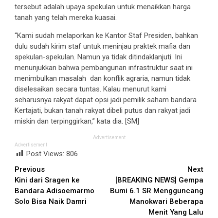
tersebut adalah upaya spekulan untuk menaikkan harga
tanah yang telah mereka kuasai.
“Kami sudah melaporkan ke Kantor Staf Presiden, bahkan
dulu sudah kirim staf untuk meninjau praktek mafia dan
spekulan-spekulan. Namun ya tidak ditindaklanjuti. Ini
menunjukkan bahwa pembangunan infrastruktur saat ini
menimbulkan masalah dan konflik agraria, namun tidak
diselesaikan secara tuntas. Kalau menurut kami
seharusnya rakyat dapat opsi jadi pemilik saham bandara
Kertajati, bukan tanah rakyat dibeli putus dan rakyat jadi
miskin dan terpinggirkan,” kata dia. [SM]
Advertisement
Advertisement
Post Views:
806
Continue
Previous
Next
Kini dari Sragen ke
[BREAKING NEWS] Gempa
Reading
Bandara Adisoemarmo
Bumi 6.1 SR Mengguncang
Solo Bisa Naik Damri
Manokwari Beberapa
Menit Yang Lalu