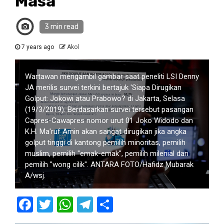
Masa
3 min read
7 years ago
Akol
Wartawan mengambil gambar saat peneliti LSI Denny
JA merilis survei terkini bertajuk 'Siapa Dirugikan
Golput: Jokowi atau Prabowo? di Jakarta, Selasa
(19/3/2019). Berdasarkan survei tersebut pasangan
Capres-Cawapres nomor urut 01 Joko Widodo dan
K.H. Ma'ruf Amin akan sangat dirugikan jika angka
golput tinggi di kantong pemilih minoritas, pemilih
muslim, pemilih "emak-emak", pemilih milenial dan
pemilih "wong cilik". ANTARA FOTO/Hafidz Mubarak
A/wsj.
Facebook
Twitter
WhatsApp
Telegram
Share