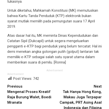
tukasnya.
Untuk diketahui, Mahkamah Konstitusi (MK) memutuskan
bahwa Kartu Tanda Penduduk (KTP) elektronik bukan
syarat mutlak memilih pada pemungutan suara 17 April
2019.
Atas dasar hal itu, MK meminta Dinas Kependudukan dan
Catatan Sipil (Dukcapil) untuk segera mengeluarkan
pengganti e-KTP bagi penduduk yang belum tercatat. Hal ini
demi menekan angka golongan putih (golput) lantaran tak
memiliki e-KTP sebagai salah satu syarat utama dalam
memberikan suara di pemilu. [Ronna]
Advertisement
Advertisement
Post Views:
742
Continue
Previous
Next
Mengenal Proses Kreatif
Tak Hanya Hong Kong,
Reading
Raja Burung Walet, Boedi
Makau Juga Terpapar
Mranata
Campak, PRT Asing Asal
Indonesia dan Filipina