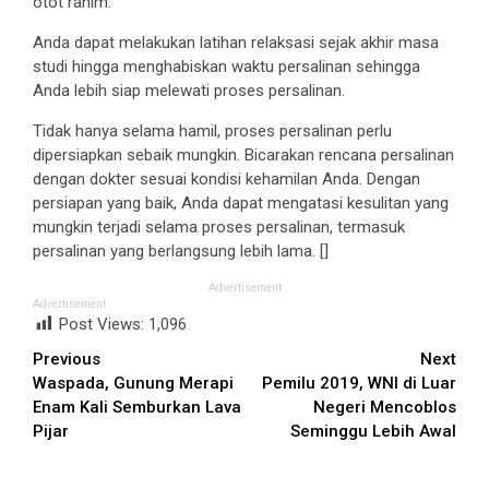
otot rahim.
Anda dapat melakukan latihan relaksasi sejak akhir masa
studi hingga menghabiskan waktu persalinan sehingga
Anda lebih siap melewati proses persalinan.
Tidak hanya selama hamil, proses persalinan perlu
dipersiapkan sebaik mungkin. Bicarakan rencana persalinan
dengan dokter sesuai kondisi kehamilan Anda. Dengan
persiapan yang baik, Anda dapat mengatasi kesulitan yang
mungkin terjadi selama proses persalinan, termasuk
persalinan yang berlangsung lebih lama. []
Advertisement
Advertisement
Post Views:
1,096
Continue
Previous
Next
Waspada, Gunung Merapi
Pemilu 2019, WNI di Luar
Reading
Enam Kali Semburkan Lava
Negeri Mencoblos
Pijar
Seminggu Lebih Awal