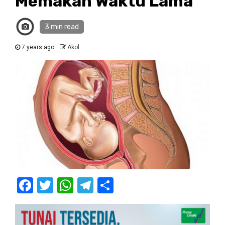
Memakan Waktu Lama
3 min read
7 years ago
Akol
Facebook
Twitter
WhatsApp
Telegram
Share