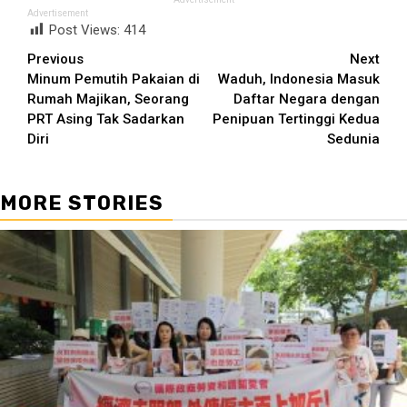
Advertisement
Post Views:
414
Continue
Previous
Next
Minum Pemutih Pakaian di
Waduh, Indonesia Masuk
Reading
Rumah Majikan, Seorang
Daftar Negara dengan
PRT Asing Tak Sadarkan
Penipuan Tertinggi Kedua
Diri
Sedunia
MORE STORIES