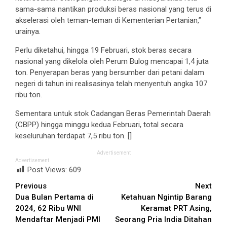
sama-sama nantikan produksi beras nasional yang terus di
akselerasi oleh teman-teman di Kementerian Pertanian,”
urainya.
Perlu diketahui, hingga 19 Februari, stok beras secara
nasional yang dikelola oleh Perum Bulog mencapai 1,4 juta
ton. Penyerapan beras yang bersumber dari petani dalam
negeri di tahun ini realisasinya telah menyentuh angka 107
ribu ton.
Sementara untuk stok Cadangan Beras Pemerintah Daerah
(CBPP) hingga minggu kedua Februari, total secara
keseluruhan terdapat 7,5 ribu ton. []
Advertisement
Advertisement
Post Views:
609
Continue
Previous
Next
Dua Bulan Pertama di
Ketahuan Ngintip Barang
Reading
2024, 62 Ribu WNI
Keramat PRT Asing,
Mendaftar Menjadi PMI
Seorang Pria India Ditahan