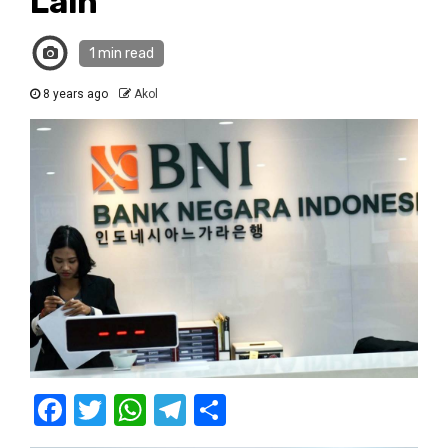
Lain
1 min read
8 years ago
Akol
Facebook
Twitter
WhatsApp
Telegram
Share