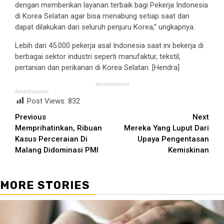
dengan memberikan layanan terbaik bagi Pekerja Indonesia
di Korea Selatan agar bisa menabung setiap saat dan
dapat dilakukan dari seluruh penjuru Korea,” ungkapnya.
Lebih dari 45.000 pekerja asal Indonesia saat ini bekerja di
berbagai sektor industri seperti manufaktur, tekstil,
pertanian dan perikanan di Korea Selatan. [Hendra]
Advertisement
Advertisement
Post Views:
832
Continue
Previous
Next
Memprihatinkan, Ribuan
Mereka Yang Luput Dari
Reading
Kasus Perceraian Di
Upaya Pengentasan
Malang Didominasi PMI
Kemiskinan
MORE STORIES