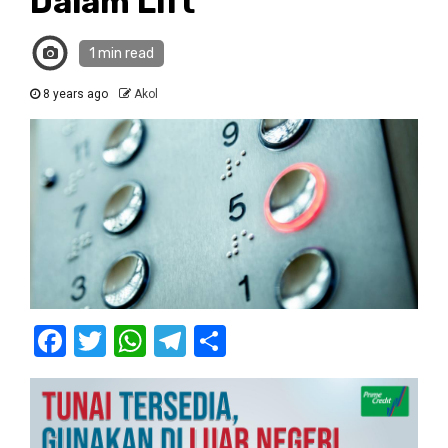
Dalam Lift
1 min read
8 years ago
Akol
Facebook
Twitter
WhatsApp
Telegram
Share