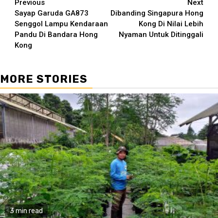
Continue
Previous
Next
Sayap Garuda GA873
Dibanding Singapura Hong
Reading
Senggol Lampu Kendaraan
Kong Di Nilai Lebih
Pandu Di Bandara Hong
Nyaman Untuk Ditinggali
Kong
MORE STORIES
3 min read