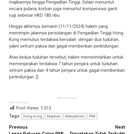
majikannya hingga Pengadilan Tinggi. Selain menuntut
secara pidana, korban juga menuntut kompensasi ganti
rugi sebesar HKD 180 ribu.
Hingga akhirnya, kemarin (11/11/2024) hakim yang
memimpin jalannya persidangan di Pengadilan Tinggi Hong
Kong memutus terdakwa bersalah dengan dua tuduhan,
yakni setrum paksa dan gagal memberikan perlindungan.
Atas kedua tuduhan tersebut, hakim memerintahkan untuk
memenjarakan terdakwa 7 tahun penjara untuk tuduhan
setrum paksa dan 4 tahun penjara untuk gagal memberikan
perlindungan. []
Advertisement
Advertisement
Post Views:
1,513
Tags:
hong kong
Majikan
Menyetrum
PMI
Continue
Previous
Next
Lepas Ratusan Calon PMI,
Dinyatakan Tidak Terbukti