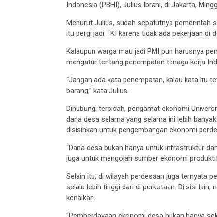
Indonesia (PBHI), Julius Ibrani, di Jakarta, Ming
Menurut Julius, sudah sepatutnya pemerintah
itu pergi jadi TKI karena tidak ada pekerjaan di d
Kalaupun warga mau jadi PMI pun harusnya pem
mengatur tentang penempatan tenaga kerja Indon
“Jangan ada kata penempatan, kalau kata itu t
barang,” kata Julius.
Dihubungi terpisah, pengamat ekonomi Universi
dana desa selama yang selama ini lebih banya
disisihkan untuk pengembangan ekonomi perde
“Dana desa bukan hanya untuk infrastruktur da
juga untuk mengolah sumber ekonomi produktif 
Selain itu, di wilayah perdesaan juga ternyata pe
selalu lebih tinggi dari di perkotaan. Di sisi lain
kenaikan.
“Pemberdayaan ekonomi desa bukan hanya se