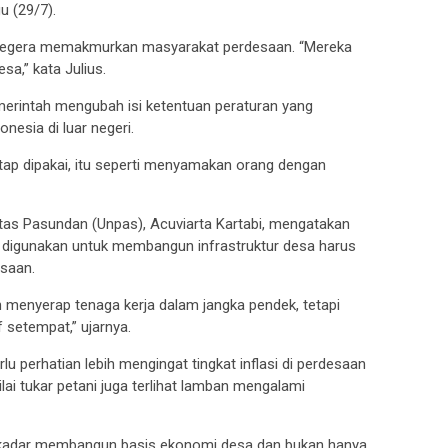
gu (29/7).
 segera memakmurkan masyarakat perdesaan. “Mereka
esa,” kata Julius.
erintah mengubah isi ketentuan peraturan yang
esia di luar negeri.
etap dipakai, itu seperti menyamakan orang dengan
tas Pasundan (Unpas), Acuviarta Kartabi, mengatakan
k digunakan untuk membangun infrastruktur desa harus
saan.
n menyerap tenaga kerja dalam jangka pendek, tetapi
setempat,” ujarnya.
rlu perhatian lebih mengingat tingkat inflasi di perdesaan
, nilai tukar petani juga terlihat lamban mengalami
kadar membangun basis ekonomi desa dan bukan hanya