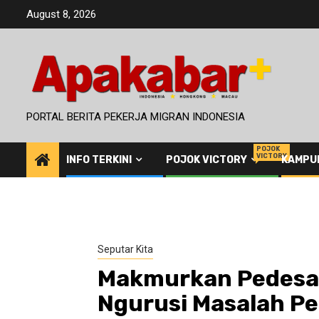
Skip
August 8, 2026
to
content
PORTAL BERITA PEKERJA MIGRAN INDONESIA
POJOK
VICTORY
INFO TERKINI
POJOK VICTORY
KAMPU
Seputar Kita
Makmurkan Pedesaa
Ngurusi Masalah Pe