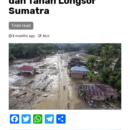
dan Tanah Longsor
Sumatra
1 min read
8 months ago
Akol
Facebook
Twitter
WhatsApp
Telegram
Share