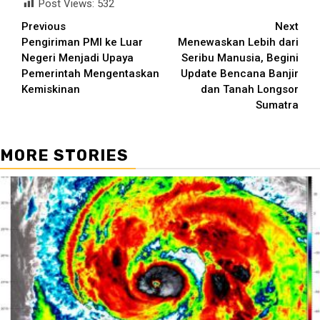
Post Views:
532
Continue
Previous
Next
Pengiriman PMI ke Luar
Menewaskan Lebih dari
Reading
Negeri Menjadi Upaya
Seribu Manusia, Begini
Pemerintah Mengentaskan
Update Bencana Banjir
Kemiskinan
dan Tanah Longsor
Sumatra
MORE STORIES