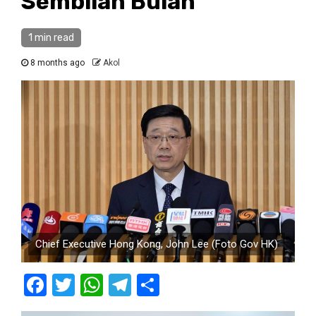
Sembilan Bulan
1 min read
8 months ago
Akol
Chief Executive Hong Kong, John Lee (Foto Gov HK)
Facebook
Twitter
WhatsApp
Telegram
Share