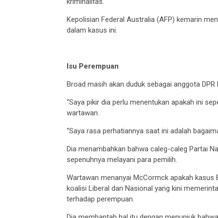
kriminalitas.
Kepolisian Federal Australia (AFP) kemarin 
dalam kasus ini.
Isu Perempuan
Broad masih akan duduk sebagai anggota DPR h
“Saya pikir dia perlu menentukan apakah ini 
wartawan.
“Saya rasa perhatiannya saat ini adalah bagai
Dia menambahkan bahwa caleg-caleg Partai Na
sepenuhnya melayani para pemilih.
Wartawan menanyai McCormck apakah kasus Broa
koalisi Liberal dan Nasional yang kini memerin
terhadap perempuan.
Dia membantah hal itu dengan menunjuk bahwa da