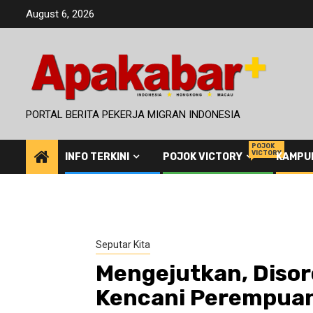
Skip
August 6, 2026
to
content
PORTAL BERITA PEKERJA MIGRAN INDONESIA
POJOK
VICTORY
INFO TERKINI
POJOK VICTORY
KAMPU
Seputar Kita
Mengejutkan, Disor
Kencani Perempuan 