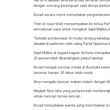
Hal ini di lakukan Andrew Broad, lantaran diri
dengan seorang perempuan saat dirinya berkun
Borad secara resmi menyatakan pengunduranny
“Hari ini saya telah menyampaikan ke ketua Par
pencalonan saya untuk mengikuti dapil Mallee p
“Setelah pemberitaan di media tentang kehidupa
diwakili di parlemen oleh caleg Partai Nasional
Dapil Mallee di negara bagian Victoria merupaka
20 persen lebih dibandingkan parpol lainnya.
Broad menjadi sorotan media di Australia ka
berumur hampir 20 tahun lebih muda.
Amy mengaku kencan makan malam dengan Broad
Majalah New Idea yang pertama kali membongk
untuk mencari teman kencan.
Broad menyatakan wanita yang melontarkan tud