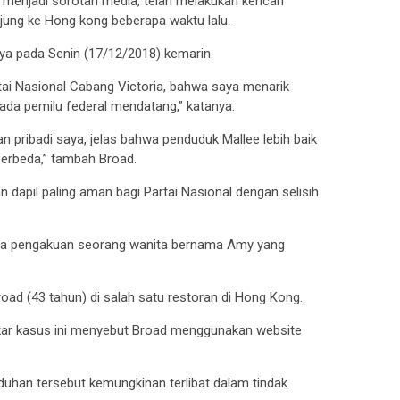
nya menjadi sorotan media, telah melakukan kencan
jung ke Hong kong beberapa waktu lalu.
a pada Senin (17/12/2018) kemarin.
tai Nasional Cabang Victoria, bahwa saya menarik
ada pemilu federal mendatang,” katanya.
n pribadi saya, jelas bahwa penduduk Mallee lebih baik
 berbeda,” tambah Broad.
n dapil paling aman bagi Partai Nasional dengan selisih
rena pengakuan seorang wanita bernama Amy yang
 (43 tahun) di salah satu restoran di Hong Kong.
ar kasus ini menyebut Broad menggunakan website
uhan tersebut kemungkinan terlibat dalam tindak