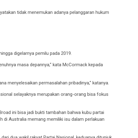
menyatakan tidak menemukan adanya pelanggaran hukum
ingga digelarnya pemilu pada 2019.
sepenuhnya masa depannya,” kata McCormack kepada
mana menyelesaikan permasalahan pribadinya,” katanya.
sional selayaknya merupakan orang-orang bisa fokus
d ini bisa jadi bukti tambahan bahwa kubu partai
tah di Australia memang memiliki isu dalam perlakuan
ri dua wakil rakyat Partai Nasional, keduanya ditunjuk