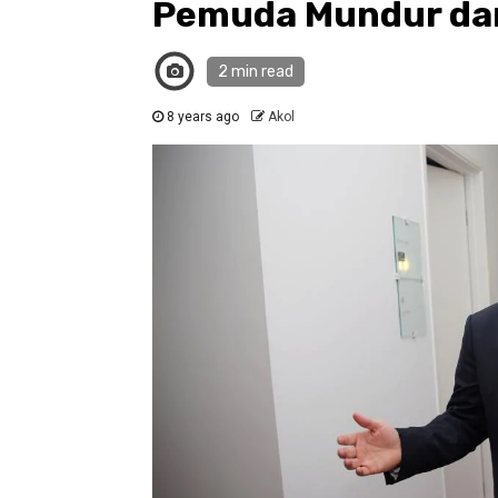
Pemuda Mundur dar
2 min read
8 years ago
Akol