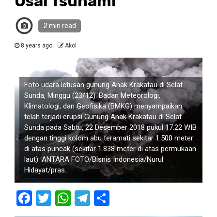
Usai Tsunami
2 min read
8 years ago
Akol
Foto udara letusan gunung Anak Krakatau di Selat
Sunda, Minggu (23/12). Badan Meteorologi,
Klimatologi, dan Geofisika (BMKG) menyampaikan
telah terjadi erupsi Gunung Anak Krakatau di Selat
Sunda pada Sabtu, 22 Desember 2018 pukul 17.22 WIB
dengan tinggi kolom abu teramati sekitar 1.500 meter
di atas puncak (sekitar 1.838 meter di atas permukaan
laut). ANTARA FOTO/Bisnis Indonesia/Nurul
Hidayat/pras.
Facebook
Twitter
WhatsApp
Telegram
Share