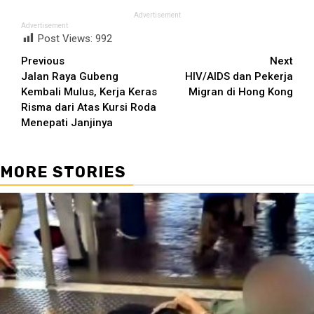
Advertisement
Advertisement
Post Views:
992
Continue
Previous
Next
Jalan Raya Gubeng
HIV/AIDS dan Pekerja
Reading
Kembali Mulus, Kerja Keras
Migran di Hong Kong
Risma dari Atas Kursi Roda
Menepati Janjinya
MORE STORIES