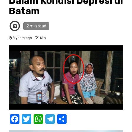
Dalam Kondisi Depresi di
Batam
2 min read
8 years ago
Akol
Facebook
Twitter
WhatsApp
Telegram
Share