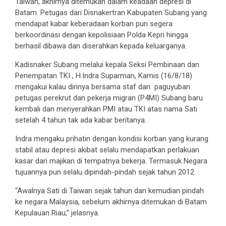
Taiwan, akhirnya ditemukan dalam keadaan depresi di
Batam. Petugas dari Disnakertran Kabupaten Subang yang
mendapat kabar keberadaan korban pun segera
berkoordinasi dengan kepolisiaan Polda Kepri hingga
berhasil dibawa dan diserahkan kepada keluarganya.
Kadisnaker Subang melalui kepala Seksi Pembinaan dan
Penempatan TKI , H.Indra Suparman, Kamis (16/8/18)
mengakui kalau dirinya bersama staf dan paguyuban
petugas perekrut dan pekerja migran (P4MI) Subang baru
kembali dan menyerahkan PMI atau TKI atas nama Sati
setelah 4 tahun tak ada kabar beritanya.
Indra mengaku prihatin dengan kondisi korban yang kurang
stabil atau depresi akibat selalu mendapatkan perlakuan
kasar dari majikan di tempatnya bekerja. Termasuk Negara
tujuannya pun selalu dipindah-pindah sejak tahun 2012.
“Awalnya Sati di Taiwan sejak tahun dan kemudian pindah
ke negara Malaysia, sebelum akhirnya ditemukan di Batam
Kepulauan Riau,” jelasnya.