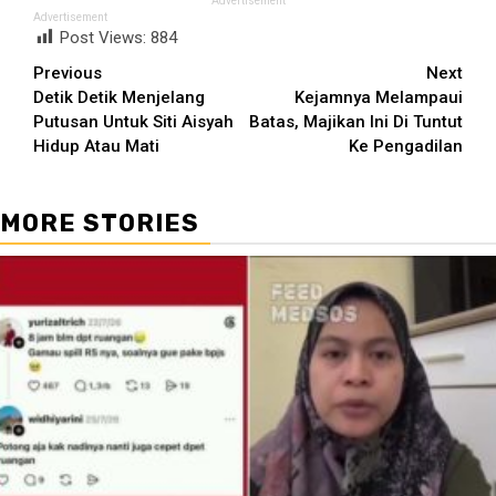
Advertisement
Advertisement
Post Views:
884
Continue
Previous
Next
Detik Detik Menjelang
Kejamnya Melampaui
Reading
Putusan Untuk Siti Aisyah
Batas, Majikan Ini Di Tuntut
Hidup Atau Mati
Ke Pengadilan
MORE STORIES