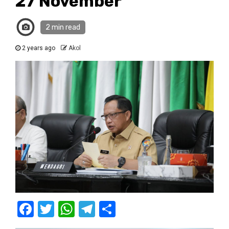
27 November
2 min read
2 years ago
Akol
Facebook
Twitter
WhatsApp
Telegram
Share