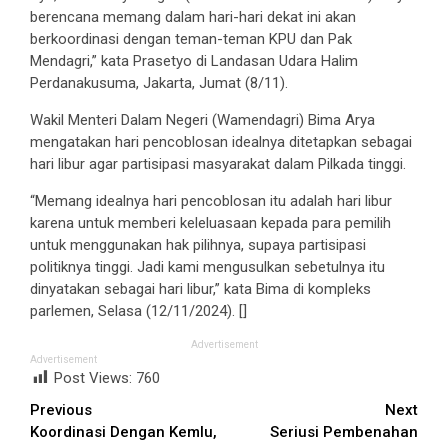
berencana memang dalam hari-hari dekat ini akan
berkoordinasi dengan teman-teman KPU dan Pak
Mendagri,” kata Prasetyo di Landasan Udara Halim
Perdanakusuma, Jakarta, Jumat (8/11).
Wakil Menteri Dalam Negeri (Wamendagri) Bima Arya
mengatakan hari pencoblosan idealnya ditetapkan sebagai
hari libur agar partisipasi masyarakat dalam Pilkada tinggi.
“Memang idealnya hari pencoblosan itu adalah hari libur
karena untuk memberi keleluasaan kepada para pemilih
untuk menggunakan hak pilihnya, supaya partisipasi
politiknya tinggi. Jadi kami mengusulkan sebetulnya itu
dinyatakan sebagai hari libur,” kata Bima di kompleks
parlemen, Selasa (12/11/2024). []
Advertisement
Advertisement
Post Views:
760
Continue
Previous
Next
Koordinasi Dengan Kemlu,
Seriusi Pembenahan
Reading