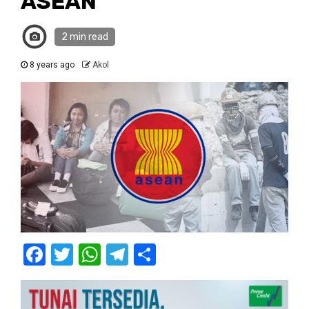
ASEAN
2 min read
8 years ago
Akol
Facebook
Twitter
WhatsApp
Telegram
Share