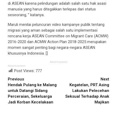
di ASEAN karena pelindungan adalah salah satu hak asasi
manusia yang harus ditegakkan terlepas dari status
seseorang, ” katanya.
Maruli menilai peluncuran video kampanye publik tentang
migrasi yang aman sebagai salah satu implementasi
rencana kerja ASEAN Committee on Migrant Care (ACMW)
2016-2020 dan ACMW Action Plan 2018-2025 merupakan
momen sangat penting bagi negara-negara ASEAN
khususnya Indonesia. []
Advertisement
Advertisement
Post Views:
777
Continue
Previous
Next
Hendak Pulang ke Malang
Kegatelan, PRT Asing
Reading
untuk Datangi Sidang
Lakukan Pelecehan
Perceraian, Sekeluarga
Seksual Terhadap Anak
Jadi Korban Kecelakaan
Majikan