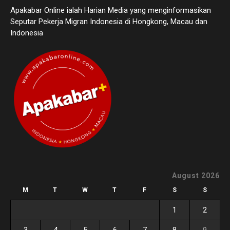
Apakabar Online ialah Harian Media yang menginformasikan
Seputar Pekerja Migran Indonesia di Hongkong, Macau dan
Indonesia
August 2026
M
T
W
T
F
S
S
1
2
3
4
5
6
7
8
9