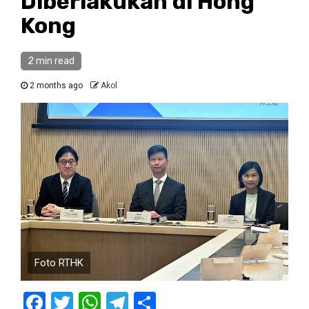
Diberlakukan di Hong
Kong
2 min read
2 months ago
Akol
Foto RTHK
Facebook
Twitter
WhatsApp
Telegram
Share