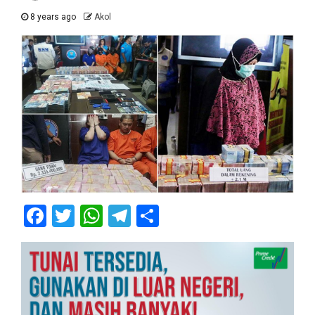
8 years ago
Akol
Facebook
Twitter
WhatsApp
Telegram
Share