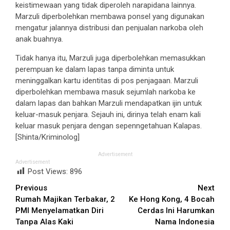
keistimewaan yang tidak diperoleh narapidana lainnya.
Marzuli diperbolehkan membawa ponsel yang digunakan
mengatur jalannya distribusi dan penjualan narkoba oleh
anak buahnya.
Tidak hanya itu, Marzuli juga diperbolehkan memasukkan
perempuan ke dalam lapas tanpa diminta untuk
meninggalkan kartu identitas di pos penjagaan. Marzuli
diperbolehkan membawa masuk sejumlah narkoba ke
dalam lapas dan bahkan Marzuli mendapatkan ijin untuk
keluar-masuk penjara. Sejauh ini, dirinya telah enam kali
keluar masuk penjara dengan sepenngetahuan Kalapas.
[Shinta/Kriminolog]
Advertisement
Advertisement
Post Views:
896
Continue
Previous
Next
Rumah Majikan Terbakar, 2
Ke Hong Kong, 4 Bocah
Reading
PMI Menyelamatkan Diri
Cerdas Ini Harumkan
Tanpa Alas Kaki
Nama Indonesia