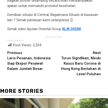
bagikan poster disamping secara lisan menyampaikan
ajakan untuk mematuhi protokol kesehatan.
Demikian situasi di Central, Bagaimana Situasi di kawasan
lain ? Simak pantauan kami selanjutnya. []
Simak video liputan Oriental Group
KLIK DISINI
Advertisement
Advertisement
Post Views:
2,204
Continue
Previous
Next
Laris Pesanan, Indonesia
Turun Signifikan, Meski
Reading
Siap Ekspor Pesawat
Kasus Baru Corona di
Dalam Jumlah Besar
Hong Kong Bertahan di
Level Puluhan
MORE STORIES