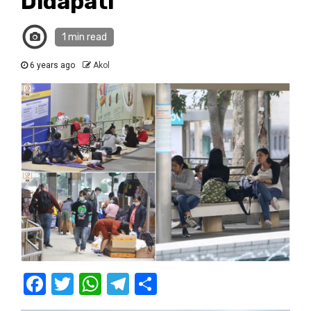
Didapati
1 min read
6 years ago
Akol
Facebook
Twitter
WhatsApp
Telegram
Share