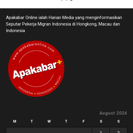
Apakabar Online ialah Harian Media yang menginformasikan
Seputar Pekerja Migran Indonesia di Hongkong, Macau dan
Indonesia
August 2026
M
T
W
T
F
S
S
1
2