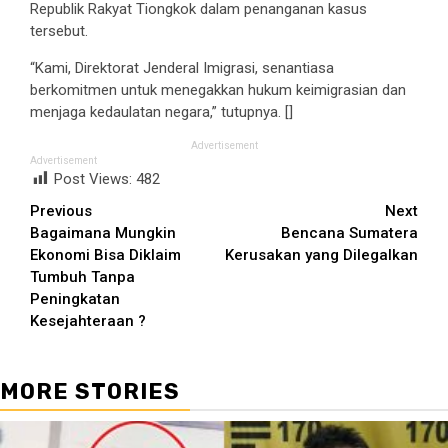
Republik Rakyat Tiongkok dalam penanganan kasus
tersebut.
“Kami, Direktorat Jenderal Imigrasi, senantiasa
berkomitmen untuk menegakkan hukum keimigrasian dan
menjaga kedaulatan negara,” tutupnya. []
Advertisement
Advertisement
Post Views:
482
Continue
Previous
Next
Bagaimana Mungkin
Bencana Sumatera
Reading
Ekonomi Bisa Diklaim
Kerusakan yang Dilegalkan
Tumbuh Tanpa
Peningkatan
Kesejahteraan ?
MORE STORIES