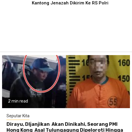
Kantong Jenazah Dikirim Ke RS Polri
2 min read
Seputar Kita
Dirayu, DIjanjikan Akan Dinikahi, Seorang PMI
Hong Kong Asal Tulungagung Dipeloroti Hingga