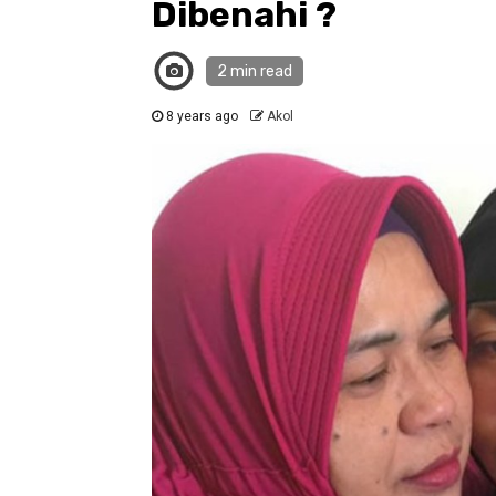
Dibenahi ?
2 min read
8 years ago
Akol