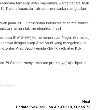
berencana terhadap ayah majikannya warga negara Arab
10. Karena kasus itu Tuti pun menjalankan pengadilan
adilan pada 2011. Pemerintah Indonesia telah melakukan
ngkutan namun tak membuahkan hasil.
donesia (PWNI-BHI) Kementerian Luar Negeri (Kemenlu)
 kecewa dengan sikap Arab Saudi yang mengeksekusi
ri otoritas Arab Saudi kepada KBRI Riyadh atau KJRI
da 29 Oktober menyampaikan protesnya,” ujar Iqbal di
Advertisement
Next
Update Evakuasi Lion Air JT-610, Sudah 73