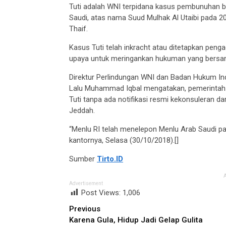
Tuti adalah WNI terpidana kasus pembunuhan 
Saudi, atas nama Suud Mulhak Al Utaibi pada 20
Thaif.
Kasus Tuti telah inkracht atau ditetapkan peng
upaya untuk meringankan hukuman yang bersa
Direktur Perlindungan WNI dan Badan Hukum In
Lalu Muhammad Iqbal mengatakan, pemerintah
Tuti tanpa ada notifikasi resmi kekonsuleran da
Jeddah.
“Menlu RI telah menelepon Menlu Arab Saudi pa
kantornya, Selasa (30/10/2018).[]
Sumber
Tirto.ID
Advertisement
Post Views:
1,006
Continue
Previous
Karena Gula, Hidup Jadi Gelap Gulita