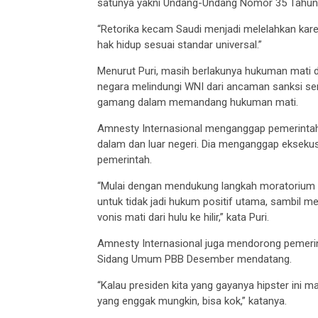
satunya yakni Undang-Undang Nomor 35 Tahun 
“Retorika kecam Saudi menjadi melelahkan kare
hak hidup sesuai standar universal.”
Menurut Puri, masih berlakunya hukuman mati d
negara melindungi WNI dari ancaman sanksi serupa
gamang dalam memandang hukuman mati.
Amnesty Internasional menganggap pemerintah
dalam dan luar negeri. Dia menganggap eksekusi 
pemerintah.
“Mulai dengan mendukung langkah moratorium
untuk tidak jadi hukum positif utama, sambil me
vonis mati dari hulu ke hilir,” kata Puri.
Amnesty Internasional juga mendorong pemeri
Sidang Umum PBB Desember mendatang.
“Kalau presiden kita yang gayanya hipster ini
yang enggak mungkin, bisa kok,” katanya.