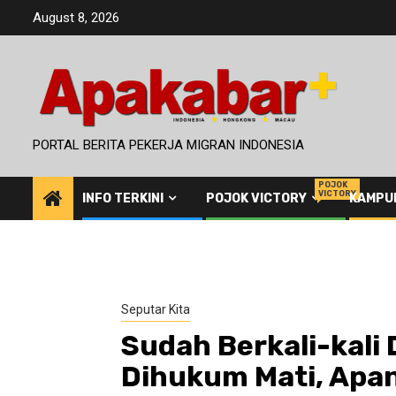
Skip
August 8, 2026
to
content
PORTAL BERITA PEKERJA MIGRAN INDONESIA
POJOK
VICTORY
INFO TERKINI
POJOK VICTORY
KAMPU
Seputar Kita
Sudah Berkali-kali D
Dihukum Mati, Apan