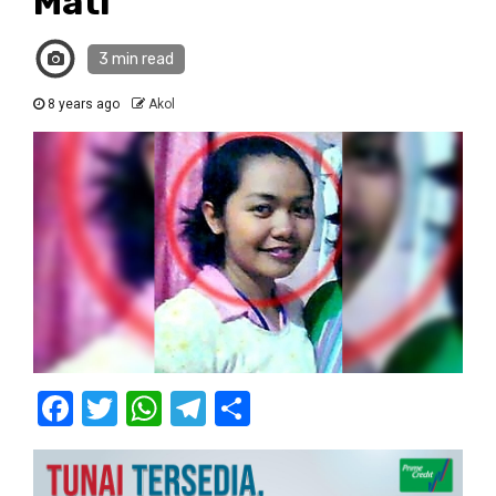
Mati
3 min read
8 years ago
Akol
Facebook
Twitter
WhatsApp
Telegram
Share