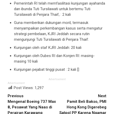
Pemerintah RI telah memfasilitasi kunjungan ayahanda
dan ibunda Tuti Tursilawati untuk bertemu Tuti
Tursilawati di Penjara Thaif, : 2 kali
Guna memberikan dukungan moril, termasuk
menyampaikan perkembangan kasus serta mengatur
strategi pembelaan, KJRI Jeddah secara rutin
mengunjungi Tuti Tursilawati di Penjara Thaif:
Kunjungan oleh staf KJRI Jeddah: 20 kali
Kunjungan oleh Dubes RI dan Konjen RI: masing-
masing 10 kali
Kunjungan pejabat tinggi pusat : 2 kali []
Advertisement
Advertisement
Post Views:
1,297
Continue
Previous
Next
Mengenal Boeing 737 Max
Pamit Beli Bakso, PMI
Reading
8, Pesawat Yang Naas di
Hong Kong Digerebeg
Perairan Karawang
Satpol PP Karena Ngamar