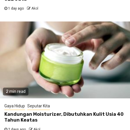
1 day ago
Akol
2 min read
Gaya Hidup
Seputar Kita
Kandungan Moisturizer, Dibutuhkan Kulit Usia 40
Tahun Keatas
2 days ago
Akol