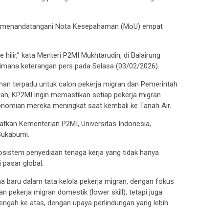
uga menandatangani Nota Kesepahaman (MoU) empat
ilir,” kata Menteri P2MI Mukhtarudin, di Balairung
gaimana keterangan pers pada Selasa (03/02/2026).
anan terpadu untuk calon pekerja migran dan Pemerintah
ah, KP2MI ingin memastikan setiap pekerja migran
onomian mereka meningkat saat kembali ke Tanah Air.
atkan Kementerian P2MI, Universitas Indonesia,
Sukabumi.
sistem penyediaan tenaga kerja yang tidak hanya
i pasar global.
 baru dalam tata kelola pekerja migran, dengan fokus
 pekerja migran domestik (lower skill), tetapi juga
engah ke atas, dengan upaya perlindungan yang lebih