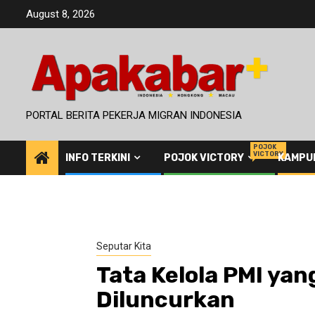
Skip
August 8, 2026
to
content
PORTAL BERITA PEKERJA MIGRAN INDONESIA
POJOK
VICTORY
INFO TERKINI
POJOK VICTORY
KAMPU
Seputar Kita
Tata Kelola PMI yan
Diluncurkan