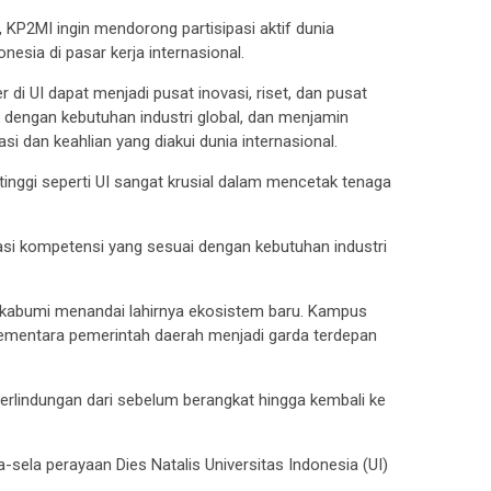
, KP2MI ingin mendorong partisipasi aktif dunia
esia di pasar kerja internasional.
di UI dapat menjadi pusat inovasi, riset, dan pusat
 dengan kebutuhan industri global, dan menjamin
asi dan keahlian yang diakui dunia internasional.
tinggi seperti UI sangat krusial dalam mencetak tenaga
sasi kompetensi yang sesuai dengan kebutuhan industri
ukabumi menandai lahirnya ekosistem baru. Kampus
sementara pemerintah daerah menjadi garda terdepan
perlindungan dari sebelum berangkat hingga kembali ke
a-sela perayaan Dies Natalis Universitas Indonesia (UI)