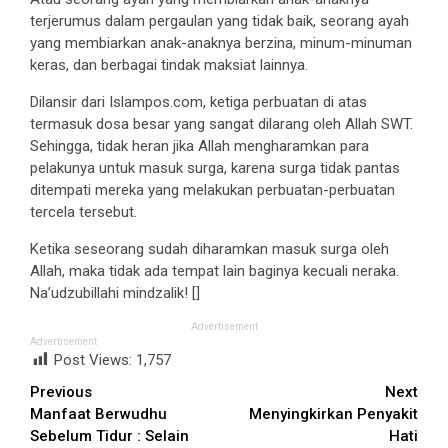
terjerumus dalam pergaulan yang tidak baik, seorang ayah
yang membiarkan anak-anaknya berzina, minum-minuman
keras, dan berbagai tindak maksiat lainnya.
Dilansir dari Islampos.com, ketiga perbuatan di atas
termasuk dosa besar yang sangat dilarang oleh Allah SWT.
Sehingga, tidak heran jika Allah mengharamkan para
pelakunya untuk masuk surga, karena surga tidak pantas
ditempati mereka yang melakukan perbuatan-perbuatan
tercela tersebut.
Ketika seseorang sudah diharamkan masuk surga oleh
Allah, maka tidak ada tempat lain baginya kecuali neraka.
Na’udzubillahi mindzalik! []
Advertisement
Advertisement
Post Views:
1,757
Continue
Previous
Next
Manfaat Berwudhu
Menyingkirkan Penyakit
Reading
Sebelum Tidur : Selain
Hati