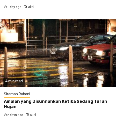
1 day ago
Akol
4 min read
Siraman Rohani
Amalan yang Disunnahkan Ketika Sedang Turun
Hujan
2 days ago
Akol