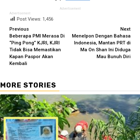
Advertisement
Advertisement
Post Views:
1,456
Continue
Previous
Next
Beberapa PMI Merasa Di
Menelpon Dengan Bahasa
Reading
“Ping Pong” KJRI, KJRI
Indonesia, Mantan PRT di
Tidak Bisa Memastikan
Ma On Shan Ini Diduga
Kapan Paspor Akan
Mau Bunuh Diri
Kembali
MORE STORIES