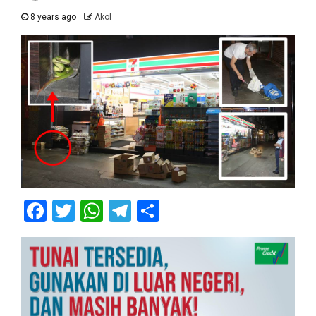
8 years ago
Akol
Facebook
Twitter
WhatsApp
Telegram
Share