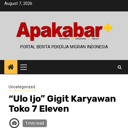
Skip
August 7, 2026
to
content
PORTAL BERITA PEKERJA MIGRAN INDONESIA
Primary
Menu
Uncategorized
“Ulo Ijo” Gigit Karyawan
Toko 7 Eleven
1 min read