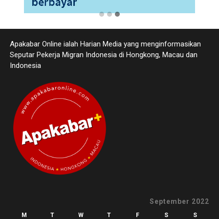
Apakabar Online ialah Harian Media yang menginformasikan
Seputar Pekerja Migran Indonesia di Hongkong, Macau dan
Indonesia
September 2022
M
T
W
T
F
S
S