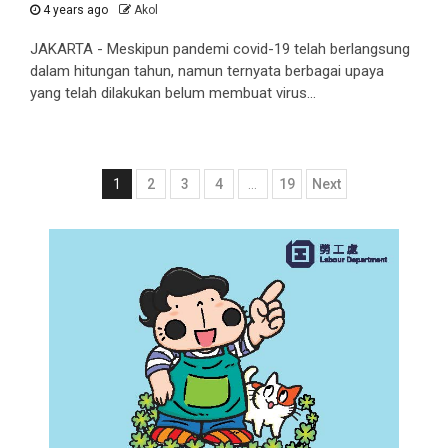
4 years ago
Akol
JAKARTA - Meskipun pandemi covid-19 telah berlangsung
dalam hitungan tahun, namun ternyata berbagai upaya
yang telah dilakukan belum membuat virus...
Posts
1
2
3
4
…
19
Next
pagination