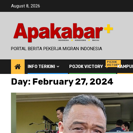
Skip
August 8, 2026
to
content
PORTAL BERITA PEKERJA MIGRAN INDONESIA
POJOK
VICTORY
INFO TERKINI
POJOK VICTORY
KAMPU
Day:
February 27, 2024