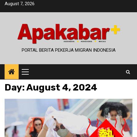
Skip
August 7, 2026
to
content
PORTAL BERITA PEKERJA MIGRAN INDONESIA
Primary
Menu
Day:
August 4, 2024