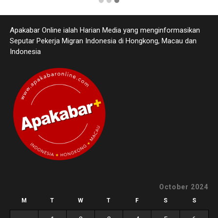
Apakabar Online ialah Harian Media yang menginformasikan
Seputar Pekerja Migran Indonesia di Hongkong, Macau dan
Indonesia
October 2024
M
T
W
T
F
S
S