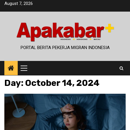
Skip
August 7, 2026
to
content
PORTAL BERITA PEKERJA MIGRAN INDONESIA
Primary
Menu
Day:
October 14, 2024