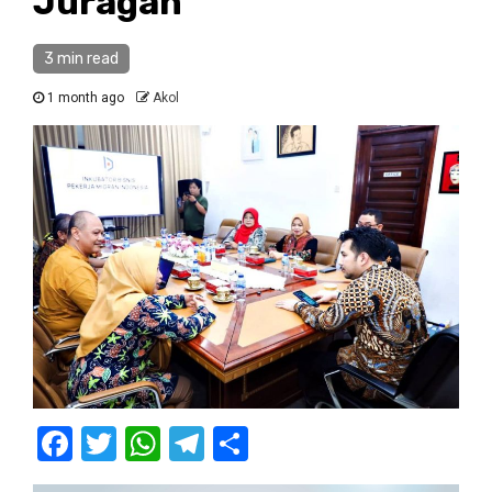
Juragan
3 min read
1 month ago
Akol
Facebook
Twitter
WhatsApp
Telegram
Share