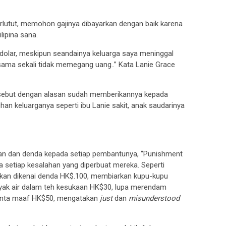
berlutut, memohon gajinya dibayarkan dengan baik karena
lipina sana.
dolar, meskipun seandainya keluarga saya meninggal
sama sekali tidak memegang uang..” Kata Lanie Grace
sebut dengan alasan sudah memberikannya kepada
han keluarganya seperti ibu Lanie sakit, anak saudarinya
 dan denda kepada setiap pembantunya, “Punishment
a setiap kesalahan yang diperbuat mereka. Seperti
akan dikenai denda HK$.100, membiarkan kupu-kupu
nyak air dalam teh kesukaan HK$30, lupa merendam
inta maaf HK$50, mengatakan
just
dan
misunderstood