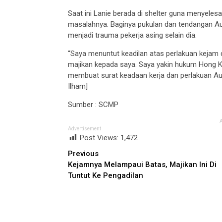
Saat ini Lanie berada di shelter guna menyeles
masalahnya. Baginya pukulan dan tendangan Au
menjadi trauma pekerja asing selain dia.
“Saya menuntut keadilan atas perlakuan kejam
majikan kepada saya. Saya yakin hukum Hong K
membuat surat keadaan kerja dan perlakuan Au
Ilham]
Sumber : SCMP
Advertisement
Post Views:
1,472
Continue
Previous
Kejamnya Melampaui Batas, Majikan Ini Di
Reading
Tuntut Ke Pengadilan