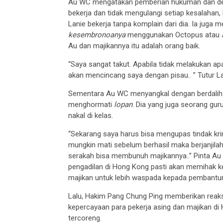
Au WC mengatakan pemberian hukuman dan dend
bekerja dan tidak mengulangi setiap kesalahan,
Lanie bekerja tanpa komplain dari dia. Ia juga
kesembronoanya
menggunakan Octopus atau
Au dan majikannya itu adalah orang baik.
“Saya sangat takut. Apabila tidak melakukan apa
akan mencincang saya dengan pisau.. ” Tutur L
Sementara Au WC menyangkal dengan berdalih b
menghormati
lopan
. Dia yang juga seorang gu
nakal di kelas.
“Sekarang saya harus bisa mengupas tindak krim
mungkin mati sebelum berhasil maka berjanjilah
serakah bisa membunuh majikannya..” Pinta A
pengadilan di Hong Kong pasti akan memihak ke
majikan untuk lebih waspada kepada pembantuny
Lalu, Hakim Pang Chung Ping memberikan reak
kepercayaan para pekerja asing dan majikan di
tercoreng.