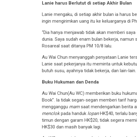
Lanie harus Berlutut di setiap Akhir Bulan
Lanie mengaku, di setiap akhir bulan ia harus 
ingin mengirimkan uang itu ke keluarganya di Phi
“Dia hanya menjawab tidak akan memberi saya 
dunia. Saya sudah enam bulan bekerja, namun 
Rosareal saat ditanya PM 10/8 lalu.
Au Wai Chun menyanggah penyataan Lanie ter
Lanie saat pekerjanya itu meminta untuk kebutu
butuh susu, ayahnya tidak bekerja, dan lain-lain.
Buku Hukuman dan Denda
Au Wai Chun(Au WC) memberikan buku hukuman
Book”. Ia tidak segan-segan memberi tarif harg
mengganggu
mam
saat mendengarkan berita 
menclok
pada handuk
lopan
HK$40, terlalu ba
timun dengan garam HK$20, tidak segera mem
HK$30 dan masih banyak lagi.