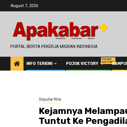
Skip
August 7, 2026
to
content
PORTAL BERITA PEKERJA MIGRAN INDONESIA
POJOK
VICTORY
INFO TERKINI
POJOK VICTORY
KAMPU
Seputar Kita
Kejamnya Melampaui
Tuntut Ke Pengadil