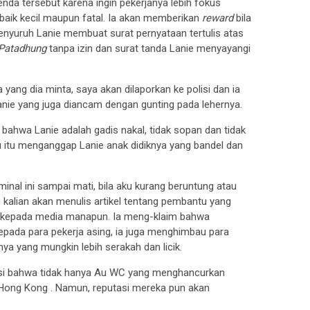
a tersebut karena ingin pekerjanya lebih fokus
 baik kecil maupun fatal. Ia akan memberikan
reward
bila
 menyuruh Lanie membuat surat pernyataan tertulis atas
Patadhung
tanpa izin dan surat tanda Lanie menyayangi
 yang dia minta, saya akan dilaporkan ke polisi dan ia
anie yang juga diancam dengan gunting pada lehernya.
ahwa Lanie adalah gadis nakal, tidak sopan dan tidak
ru itu menganggap Lanie anak didiknya yang bandel dan
inal ini sampai mati, bila aku kurang beruntung atau
 kalian akan menulis artikel tentang pembantu yang
u kepada media manapun. Ia meng-klaim bahwa
pada para pekerja asing, ia juga menghimbau para
a yang mungkin lebih serakah dan licik.
si bahwa tidak hanya Au WC yang menghancurkan
 Hong Kong . Namun, reputasi mereka pun akan