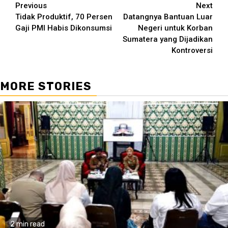
Continue
Previous
Next
Tidak Produktif, 70 Persen
Datangnya Bantuan Luar
Reading
Gaji PMI Habis Dikonsumsi
Negeri untuk Korban
Sumatera yang Dijadikan
Kontroversi
MORE STORIES
2 min read