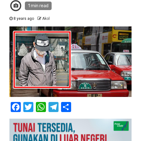
1 min read
8 years ago
Akol
Facebook
Twitter
WhatsApp
Telegram
Share