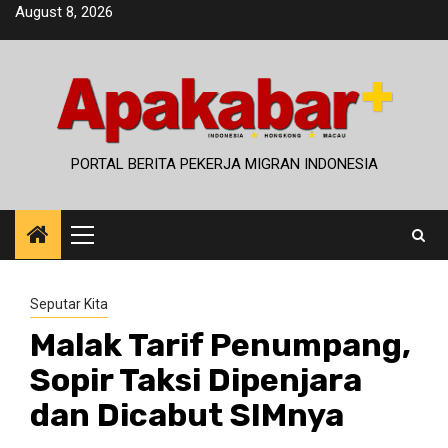
Skip
August 8, 2026
to
content
PORTAL BERITA PEKERJA MIGRAN INDONESIA
Primary
Menu
Seputar Kita
Malak Tarif Penumpang,
Sopir Taksi Dipenjara
dan Dicabut SIMnya