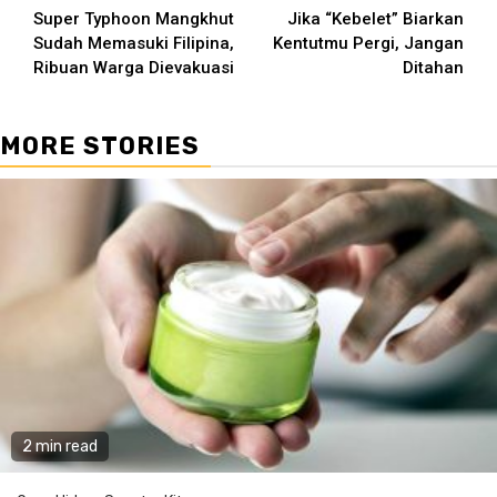
Super Typhoon Mangkhut
Jika “Kebelet” Biarkan
Reading
Sudah Memasuki Filipina,
Kentutmu Pergi, Jangan
Ribuan Warga Dievakuasi
Ditahan
MORE STORIES
2 min read