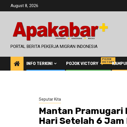
Skip
August 8, 2026
to
content
PORTAL BERITA PEKERJA MIGRAN INDONESIA
POJOK
VICTORY
INFO TERKINI
POJOK VICTORY
KAMPU
Seputar Kita
Mantan Pramugari L
Hari Setelah 6 Jam