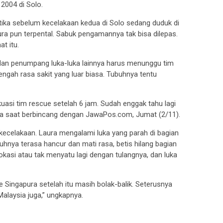
2004 di Solo.
etika sebelum kecelakaan kedua di Solo sedang duduk di
ra pun terpental. Sabuk pengamannya tak bisa dilepas.
t itu.
a dan penumpang luka-luka lainnya harus menunggu tim
engah rasa sakit yang luar biasa. Tubuhnya tentu
akuasi tim rescue setelah 6 jam. Sudah enggak tahu lagi
nya saat berbincang dengan JawaPos.com, Jumat (2/11).
kecelakaan. Laura mengalami luka yang parah di bagian
buhnya terasa hancur dan mati rasa, betis hilang bagian
okasi atau tak menyatu lagi dengan tulangnya, dan luka
e Singapura setelah itu masih bolak-balik. Seterusnya
Malaysia juga,” ungkapnya.