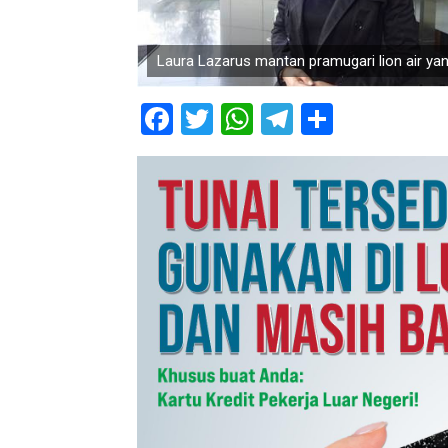
Laura Lazarus mantan pramugari lion air yan
Facebook
Twitter
WhatsApp
Telegram
Share