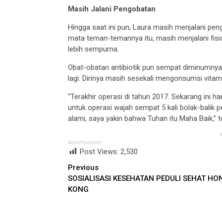
Masih Jalani Pengobatan
Hingga saat ini pun, Laura masih menjalani pe
mata teman-temannya itu, masih menjalani fisio
lebih sempurna.
Obat-obatan antibiotik pun sempat diminumnya 
lagi. Dirinya masih sesekali mengonsumsi vitami
“Terakhir operasi di tahun 2017. Sekarang ini 
untuk operasi wajah sempat 5 kali bolak-balik
alami, saya yakin bahwa Tuhan itu Maha Baik,” t
Advertisement
Post Views:
2,530
Continue
Previous
SOSIALISASI KESEHATAN PEDULI SEHAT HO
Reading
KONG