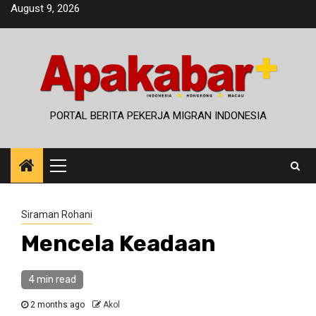
Skip
August 9, 2026
to
content
PORTAL BERITA PEKERJA MIGRAN INDONESIA
Primary
Menu
Siraman Rohani
Mencela Keadaan
4 min read
2 months ago
Akol