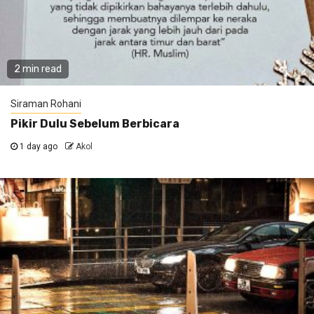
2 min read
Siraman Rohani
Pikir Dulu Sebelum Berbicara
1 day ago
Akol