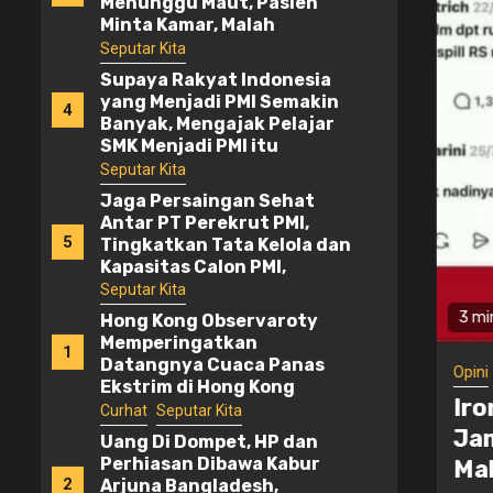
Minta Kamar, Malah
Disuruh Memotong Nadi
Seputar Kita
Supaya Rakyat Indonesia
yang Menjadi PMI Semakin
4
Banyak, Mengajak Pelajar
SMK Menjadi PMI itu
Namanya Asta Mandala
Seputar Kita
Jaga Persaingan Sehat
Antar PT Perekrut PMI,
5
Tingkatkan Tata Kelola dan
Kapasitas Calon PMI,
Pemerintah Lakukan
Seputar Kita
Akreditasi ke Seluruh P3MI
Hong Kong Observaroty
3 min 
Memperingatkan
1
Datangnya Cuaca Panas
ta
Opini
S
Ekstrim di Hong Kong
Besok dan Lusa
mpet, HP dan Perhiasan Dibawa
Iron
Curhat
Seputar Kita
na Bangladesh, Seorang PMI
Jam 
Uang Di Dompet, HP dan
Perhiasan Dibawa Kabur
Tatih Tayang Hanya Bisa
Mala
2
Arjuna Bangladesh,