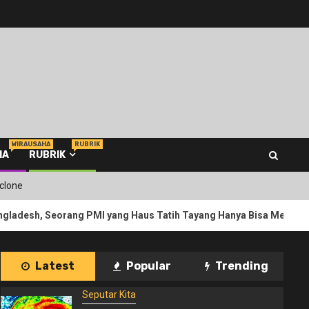
WIRAUSAHA
RUBRIK
HA
RUBRIK
yclone
3
 PMI yang Haus Tatih Tayang Hanya Bisa Mengenang
Ir
Latest
Popular
Trending
Seputar Kita