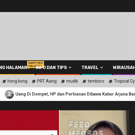
KAMPUNG
HALAMAN
NG HALAMAN
INFO DAN TIPS
TRAVEL
WIRAUSA
hong kong
PRT Asing
mudik
temboro
Tropical C
mpet, HP dan Perhiasan Dibawa Kabur Arjuna Bangladesh, Seorang