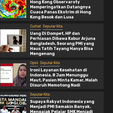
Hong Kong Observaroty
Memperingatkan Datangnya
Cuaca Panas Ekstrim di Hong
Kong Besok dan Lusa
Curhat
Seputar Kita
Uang Di Dompet, HP dan
Perhiasan Dibawa Kabur Arjuna
Bangladesh, Seorang PMI yang
Haus Tatih Tayang Hanya Bisa
Mengenang
Opini
Seputar Kita
Ironi Layanan Kesehatan di
4 min read
Indonesia, 8 Jam Menunggu
Maut, Pasien Minta Kamar, Malah
Disuruh Memotong Nadi
Seputar Kita
Supaya Rakyat Indonesia yang Menjadi
Seputar Kita
PMI Semakin Banyak, Mengajak Pelajar
Supaya Rakyat Indonesia yang
SMK Menjadi PMI itu Namanya Asta
Menjadi PMI Semakin Banyak,
Mengajak Pelajar SMK Menjadi