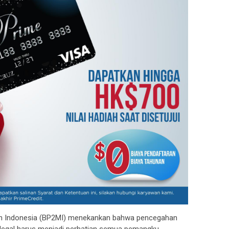
an Indonesia (BP2MI) menekankan bahwa pencegahan
 ilegal harus menjadi perhatian semua pemangku