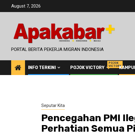
Skip
August 7, 2026
to
content
PORTAL BERITA PEKERJA MIGRAN INDONESIA
POJOK
VICTORY
INFO TERKINI
POJOK VICTORY
KAMPU
Seputar Kita
Pencegahan PMI Ile
Perhatian Semua P