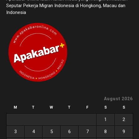
Seputar Pekerja Migran Indonesia di Hongkong, Macau dan
Indonesia
August 2026
M
T
W
T
F
S
S
1
2
3
4
5
6
7
8
9