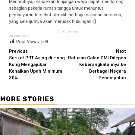
Menurutnya, menaikkan tunjangan wajib dapat mendorong
sebagian pekerja rumah tangga untuk menuntut
pembayaran tersebut alih-alih berbagi makanan bersama,
yang selanjutnya akan merusak hubungan. []
Advertisement
Advertisement
Post Views:
509
Continue
Previous
Next
Serikat PRT Asing di Hong
Ratusan Calon PMI Dilepas
Reading
Kong Mengajukan
Keberangkatannya ke
Kenaikan Upah Minimum
Berbagai Negara
30%
Penempatan
MORE STORIES