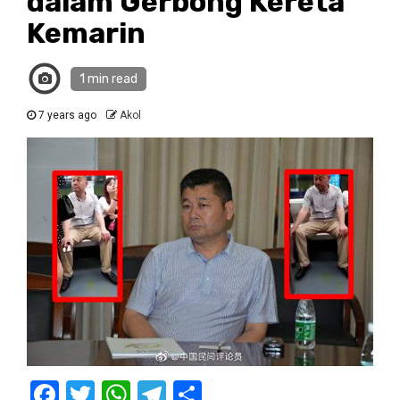
dalam Gerbong Kereta
Kemarin
1 min read
7 years ago
Akol
Facebook
Twitter
WhatsApp
Telegram
Share