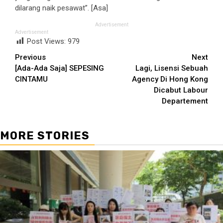
dilarang naik pesawat”. [Asa]
Advertisement
Advertisement
Post Views:
979
Continue
Previous
Next
[Ada-Ada Saja] SEPESING
Lagi, Lisensi Sebuah
Reading
CINTAMU
Agency Di Hong Kong
Dicabut Labour
Departement
MORE STORIES