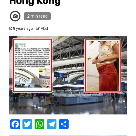
Hong Kong
2 min read
8 years ago
Akol
Facebook
Twitter
WhatsApp
Telegram
Share