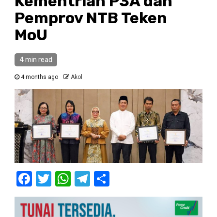
Kementrian P3A dan
Pemprov NTB Teken
MoU
4 min read
4 months ago
Akol
Facebook
Twitter
WhatsApp
Telegram
Share