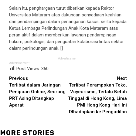
Selain itu, penghargaan turut diberikan kepada Rektor
Universitas Mataram atas dukungan penyediaan keahlian
dan pendampingan dalam penanganan kasus, serta kepada
Ketua Lembaga Perlindungan Anak Kota Mataram atas
peran aktif dalam memberikan layanan pendampingan
hukum, psikologis, dan penguatan kolaborasi lintas sektor
dalam perlindungan anak. []
Advertisement
Advertisement
Post Views:
360
Continue
Previous
Next
Terlibat dalam Jaringan
Terlibat Perampokan Toko,
Reading
Penipuan Online, Seorang
Voyeurisme, Terlalu Betah
PRT Asing Ditangkap
Tinggal di Hong Kong, Lima
Aparat
PMI Hong Kong Hari Ini
DIhadapkan ke Pengadilan
MORE STORIES