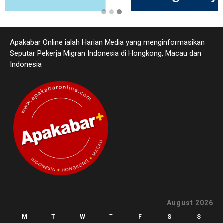
Apakabar Online ialah Harian Media yang menginformasikan
Seputar Pekerja Migran Indonesia di Hongkong, Macau dan
Indonesia
August 2026
M
T
W
T
F
S
S