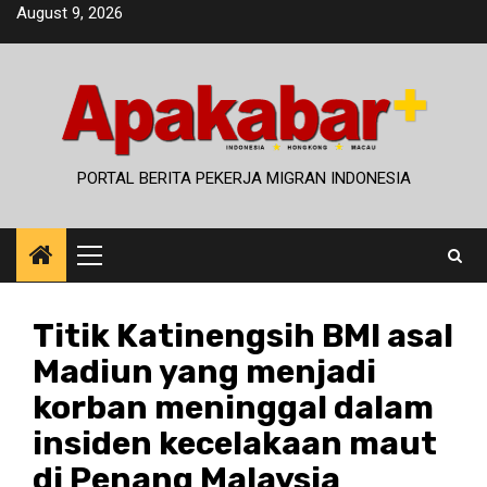
Skip
August 9, 2026
to
content
PORTAL BERITA PEKERJA MIGRAN INDONESIA
Primary
Menu
Titik Katinengsih BMI asal
Madiun yang menjadi
korban meninggal dalam
insiden kecelakaan maut
di Penang Malaysia