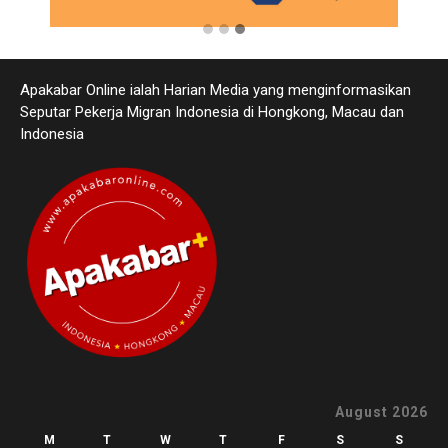
Apakabar Online ialah Harian Media yang menginformasikan
Seputar Pekerja Migran Indonesia di Hongkong, Macau dan
Indonesia
August 2026
M
T
W
T
F
S
S