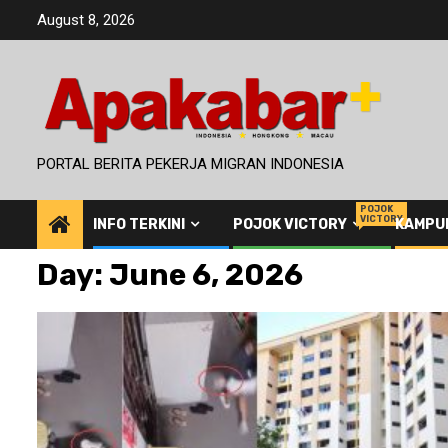
Skip
August 8, 2026
to
content
PORTAL BERITA PEKERJA MIGRAN INDONESIA
POJOK
VICTORY
INFO TERKINI
POJOK VICTORY
KAMPU
Day:
June 6, 2026