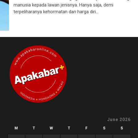
manusia kepada lawan jenisnya. Hanya saja, demi
terpeliharanya kehormatan dan harga diri...
June 2026
M
T
W
T
F
S
S