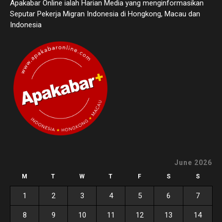
Apakabar Online ialah Harian Media yang menginformasikan
Seputar Pekerja Migran Indonesia di Hongkong, Macau dan
Indonesia
June 2026
M
T
W
T
F
S
S
1
2
3
4
5
6
7
8
9
10
11
12
13
14