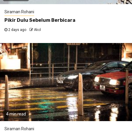
Siraman Rohani
Pikir Dulu Sebelum Berbicara
2 days ago
Akol
4 min read
Siraman Rohani