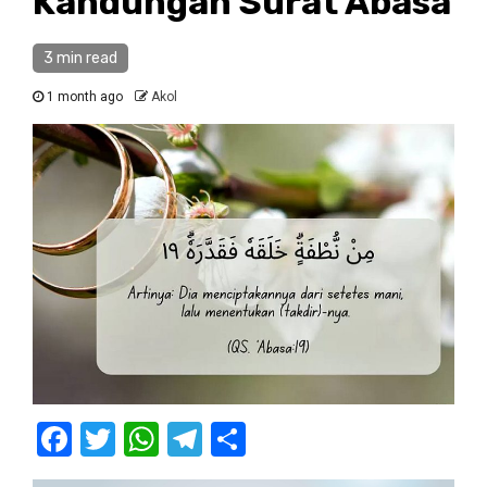
Kandungan Surat Abasa
3 min read
1 month ago
Akol
Facebook
Twitter
WhatsApp
Telegram
Share