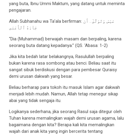
yang buta, Ibnu Ummi Maktum, yang datang untuk meminta
pengajaran.
Allah Subhanahu wa Ta’ala berfirman: عَبَسَ وَتَوَلَّىٰٓ . أَن
جَآءَهُ ٱلْأَعْمَى
“Dia (Muhammad) berwajah masam dan berpaling, karena
seorang buta datang kepadanya.” (QS. ‘Abasa: 1-2)
Jika kita bedah latar belakangnya, Rasulullah berpaling
bukan karena rasa sombong atau benci. Beliau saat itu
sangat sibuk berdiskusi dengan para pembesar Quraisy
demi urusan dakwah yang besar.
Beliau berharap para tokoh itu masuk Islam agar dakwah
menjadi lebih mudah. Namun, Allah tetap menegur sikap
abai yang tidak sengaja itu.
Logikanya sederhana, jika seorang Rasul saja ditegur oleh
Tuhan karena memalingkan wajah demi urusan agama, lalu
bagaimana dengan kita? Berapa kali kita memalingkan
wajah dari anak kita yang ingin bercerita tentang