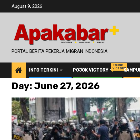
Skip
August 9, 2026
to
content
PORTAL BERITA PEKERJA MIGRAN INDONESIA
POJOK
VICTORY
INFO TERKINI
POJOK VICTORY
KAMPU
Day:
June 27, 2026