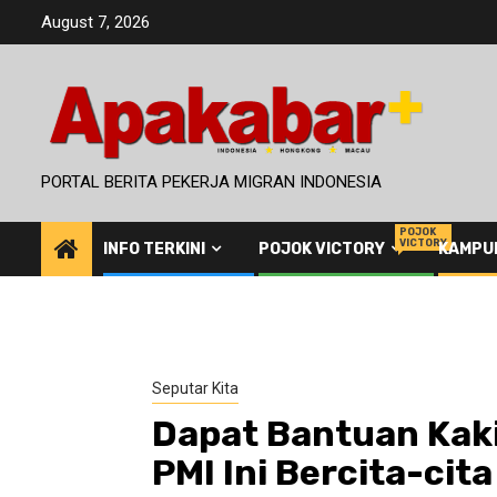
Skip
August 7, 2026
to
content
PORTAL BERITA PEKERJA MIGRAN INDONESIA
POJOK
VICTORY
INFO TERKINI
POJOK VICTORY
KAMPU
Seputar Kita
Dapat Bantuan Kaki
PMI Ini Bercita-cit