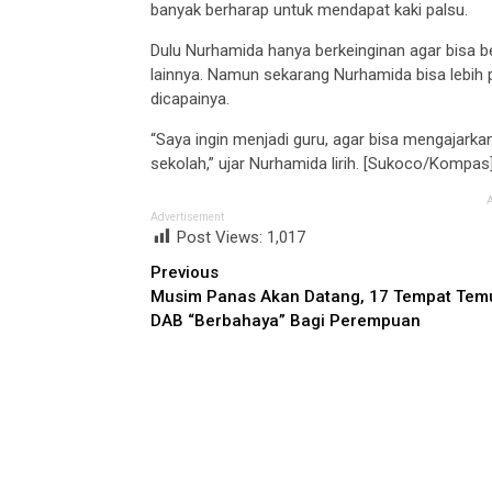
banyak berharap untuk mendapat kaki palsu.
Dulu Nurhamida hanya berkeinginan agar bisa be
lainnya. Namun sekarang Nurhamida bisa lebih p
dicapainya.
“Saya ingin menjadi guru, agar bisa mengajarka
sekolah,” ujar Nurhamida lirih. [Sukoco/Kompas
Advertisement
Post Views:
1,017
Continue
Previous
Musim Panas Akan Datang, 17 Tempat Tem
Reading
DAB “Berbahaya” Bagi Perempuan