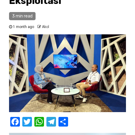
Eksploitasi
3 min read
1 month ago
Akol
Facebook
Twitter
WhatsApp
Telegram
Share