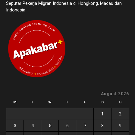
Seputar Pekerja Migran Indonesia di Hongkong, Macau dan
Indonesia
August 2026
M
T
W
T
F
S
S
1
2
3
4
5
6
7
8
9