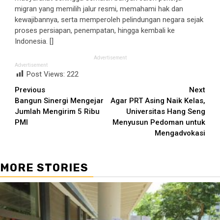
migran yang memilih jalur resmi, memahami hak dan
kewajibannya, serta memperoleh pelindungan negara sejak
proses persiapan, penempatan, hingga kembali ke
Indonesia. []
Advertisement
Advertisement
Post Views:
222
Continue
Previous
Next
Bangun Sinergi Mengejar
Agar PRT Asing Naik Kelas,
Reading
Jumlah Mengirim 5 Ribu
Universitas Hang Seng
PMI
Menyusun Pedoman untuk
Mengadvokasi
MORE STORIES